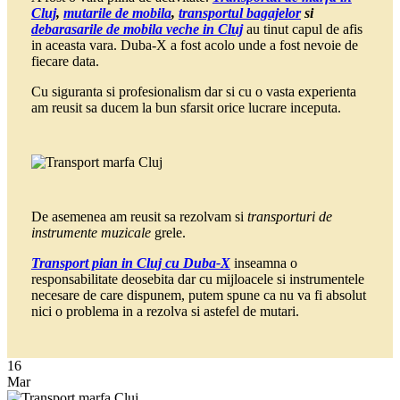
Cluj
,
mutarile de mobila
,
transportul bagajelor
si
debarasarile de mobila veche in Cluj
au tinut capul de afis
in aceasta vara. Duba-X a fost acolo unde a fost nevoie de
fiecare data.
Cu siguranta si profesionalism dar si cu o vasta experienta
am reusit sa ducem la bun sfarsit orice lucrare inceputa.
De asemenea am reusit sa rezolvam si
transporturi de
instrumente muzicale
grele.
Transport pian in Cluj cu Duba-X
inseamna o
responsabilitate deosebita dar cu mijloacele si instrumentele
necesare de care dispunem, putem spune ca nu va fi absolut
nici o problema in a rezolva si astefel de mutari.
16
Mar