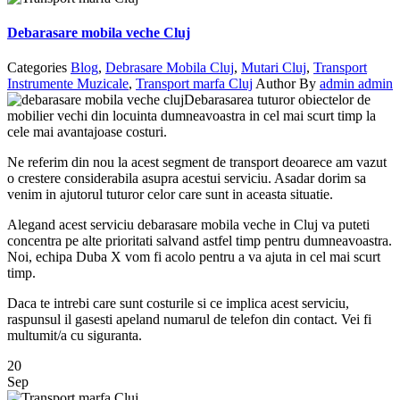
Debarasare mobila veche Cluj
Categories
Blog
,
Debrasare Mobila Cluj
,
Mutari Cluj
,
Transport
Instrumente Muzicale
,
Transport marfa Cluj
Author
By
admin admin
Debarasarea tuturor obiectelor de
mobilier vechi din locuinta dumneavoastra in cel mai scurt timp la
cele mai avantajoase costuri.
Ne referim din nou la acest segment de transport deoarece am vazut
o crestere considerabila asupra acestui serviciu. Asadar dorim sa
venim in ajutorul tuturor celor care sunt in aceasta situatie.
Alegand acest serviciu debarasare mobila veche in Cluj va puteti
concentra pe alte prioritati salvand astfel timp pentru dumneavoastra.
Noi, echipa Duba X vom fi acolo pentru a va ajuta in cel mai scurt
timp.
Daca te intrebi care sunt costurile si ce implica acest serviciu,
raspunsul il gasesti apeland numarul de telefon din contact. Vei fi
multumit/a cu siguranta.
20
Sep