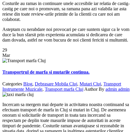
Costurile au ramas in continuare unele accesibile iar relatia de castig-
castig pe care noi o promovam, sa ramana pana azi valabila iar asta
reiese din toate review-urile primite de la clientii cu care noi am
colaborat.
Asteptam cu nerabdare noi provocari pe care suntem sigur ca le vom
duce la bun sfarsit prin experienta acumulata si dedicarea de care
dam dovada, astfel ne vom bucura de noi clienti fericiti si multumiti.
29
Mar
Transportrul de marfa si mutarile continua.
Categories
Blog
,
Debrasare Mobila Cluj
,
Mutari Cluj
,
Transport
Instrumente Muzicale
,
Transport marfa Cluj
Author
By
admin admin
Incercam sa mergem mai departe in activitatea noastra continuand sa
efectuam transport de marfa in Cluj si mutari in Cluj. De asemenea
onoram si solicitarile de transport in toata tara incercand sa
respectam pe deplin toate masurile impuse de autoritati in aceste
timpuri de pandemie. Costurile raman avantajoase si rezonabile in
situatia data, dorind sa ramanem la inaltimea asteptarilor clientilor