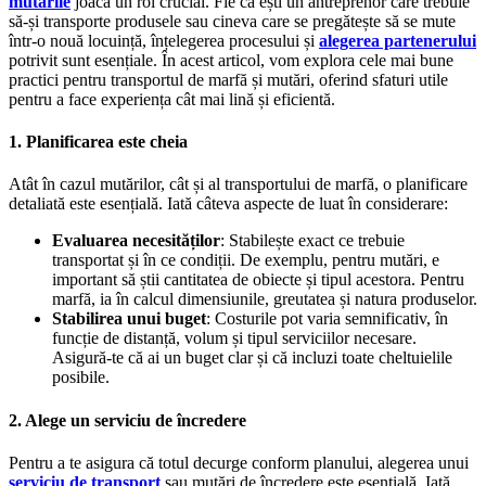
mutările
joacă un rol crucial. Fie că ești un antreprenor care trebuie
să-și transporte produsele sau cineva care se pregătește să se mute
într-o nouă locuință, înțelegerea procesului și
alegerea partenerului
potrivit sunt esențiale. În acest articol, vom explora cele mai bune
practici pentru transportul de marfă și mutări, oferind sfaturi utile
pentru a face experiența cât mai lină și eficientă.
1.
Planificarea este cheia
Atât în cazul mutărilor, cât și al transportului de marfă, o planificare
detaliată este esențială. Iată câteva aspecte de luat în considerare:
Evaluarea necesităților
: Stabilește exact ce trebuie
transportat și în ce condiții. De exemplu, pentru mutări, e
important să știi cantitatea de obiecte și tipul acestora. Pentru
marfă, ia în calcul dimensiunile, greutatea și natura produselor.
Stabilirea unui buget
: Costurile pot varia semnificativ, în
funcție de distanță, volum și tipul serviciilor necesare.
Asigură-te că ai un buget clar și că incluzi toate cheltuielile
posibile.
2.
Alege un serviciu de încredere
Pentru a te asigura că totul decurge conform planului, alegerea unui
serviciu de transport
sau mutări de încredere este esențială. Iată