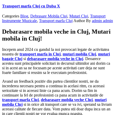
Transport marfa Cluj cu Duba X
Categories
Blog
,
Debrasare Mobila Cluj
,
Mutari Cluj
,
Transport
Instrumente Muzicale
,
Transport marfa Cluj
Author
By
admin admin
Debarasare mobila veche in Cluj, Mutari
mobila in Cluj!
Incepem anul 2024 cu gandul la noi provocari legate de activitatea
noastra de
transport marfa in Cluj
,
mutari mobila Cluj
,
mutari
bagaje Cluj
si
debarasare mobila veche in Cluj
. Deoarece
acestea sunt principalele solicitari in decursul ultimilor ani dorim ca
si in acest an sa ne focusam pe aceste activitati care deja ne sunt
foarte familiare si reusim sa le executam profesionist.
Avand un feedback pozitiv din partea clientilor nostri, ne da
increderea necesara pentru a continua in acelasi ritm, cu aceeasi
seriozitate si in aceeasi linie ca pana acum. Dorim sa fim in
continuare la fel de profesionisti ca pana acum in activitatile de
transport marfa Cluj
,
debarasare mobila veche Cluj
,
mutari
mobila Cluj
si in orice alt transport care se va ivi, sperand sa livram
aceeasi calitate de fiecare data. Vom putea stii doar dupa inca un an
in care clientii nostri ne vor evalua munca noastra.