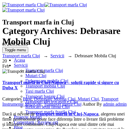
Transport marfa in Cluj
Category Archives:
Debrasare
Mobila Cluj
0724.934.553
Toggle menu
Transport marfa Cluj
→
Servicii
→
Debrasare Mobila Cluj
Acasa
20
Servicii
Feb
Transport marfa Cluj
Mutari Cluj
Debarasare mobila Cluj
Transport marfă în Cluj-Napoca – soluții rapide și sigure cu
Transport mobila Cluj
Duba X
Taxi marfa Cluj
Transport bagaje Cluj
Categories
Blog
,
Debrasare Mobila Cluj
,
Mutari Cluj
,
Transport
Transport electrocasnice Cluj
Instrumente Muzicale
,
Transport marfa Cluj
Author
By
admin admin
Relocari sedii firma Cluj
Transport marfa fragila Cluj
Dacă ai nevoie de
transport marfă în Cluj-Napoca
, alegerea unei
Proiecte Mutari
firme profesioniste poate face diferența între o livrare fără probleme
Comentarii / Review-uri
și întârzieri costisitoare. Cluj-Napoca este unul dintre cele mai
Blog