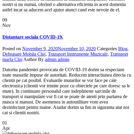
nostri si nu numai, oferind o alternativa eficienta in acest domeniu
astfel incat sa aducem acel ajutor atunci cand este nevoie de el.
09
Nov
Distantare sociala COVID-19.
Posted on
November 9, 2020
November 10, 2020
Categories
Blog
,
Debrasare Mobila Cluj
,
Transport Instrumente Muzicale
,
Transport
marfa Cluj
Author
By
admin admin
Datorita pandemiei provocata de COVID-19 dorim sa respectam
toate masurile impuse de autoritati. Reducem interactiunea directa cu
clientii pe cat posibil. Evaluarile mutarilor se vor face pe cale
electronica (clientii vor trimite poze cu obiectele pe care doresc sa le
mute). In continuare personalul care indeplineste sarcinile de
transport si manipulare vor fi cat se poate de atenti prin purtarea de
masca si manusi. De asemenea in autoutilitare vom avea
dezinfectant pentru maine. Asadar dorim sa fim in siguranta atat noi
cat si clientii nostrii.
01
Apr