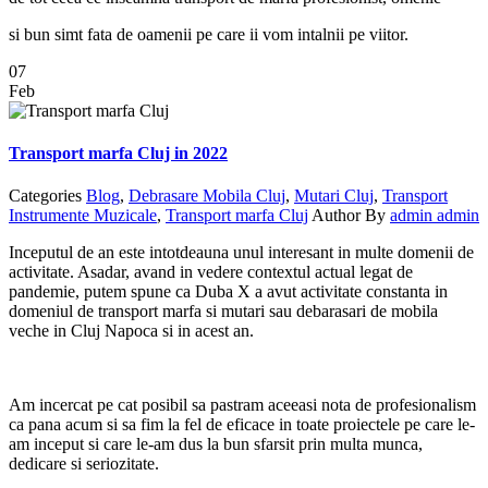
si bun simt fata de oamenii pe care ii vom intalnii pe viitor.
07
Feb
Transport marfa Cluj in 2022
Categories
Blog
,
Debrasare Mobila Cluj
,
Mutari Cluj
,
Transport
Instrumente Muzicale
,
Transport marfa Cluj
Author
By
admin admin
Inceputul de an este intotdeauna unul interesant in multe domenii de
activitate. Asadar, avand in vedere contextul actual legat de
pandemie, putem spune ca Duba X a avut activitate constanta in
domeniul de transport marfa si mutari sau debarasari de mobila
veche in Cluj Napoca si in acest an.
Am incercat pe cat posibil sa pastram aceeasi nota de profesionalism
ca pana acum si sa fim la fel de eficace in toate proiectele pe care le-
am inceput si care le-am dus la bun sfarsit prin multa munca,
dedicare si seriozitate.