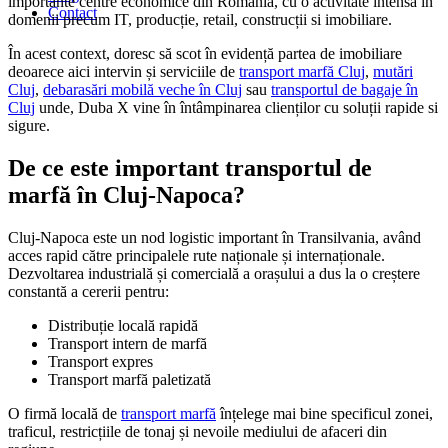
importante centre economice din România, cu o activitate intensă în
Contact
domenii precum IT, producție, retail, construcții si imobiliare.
În acest context, doresc să scot în evidență partea de imobiliare
deoarece aici intervin și serviciile de
transport marfă Cluj
,
mutări
Cluj
,
debarasări mobilă veche în Cluj
sau
transportul de bagaje în
Cluj
unde, Duba X vine în întâmpinarea clienților cu soluții rapide si
sigure.
De ce este important transportul de
marfă în Cluj-Napoca?
Cluj-Napoca este un nod logistic important în Transilvania, având
acces rapid către principalele rute naționale și internaționale.
Dezvoltarea industrială și comercială a orașului a dus la o creștere
constantă a cererii pentru:
Distribuție locală rapidă
Transport intern de marfă
Transport expres
Transport marfă paletizată
O firmă locală de
transport marfă
înțelege mai bine specificul zonei,
traficul, restricțiile de tonaj și nevoile mediului de afaceri din