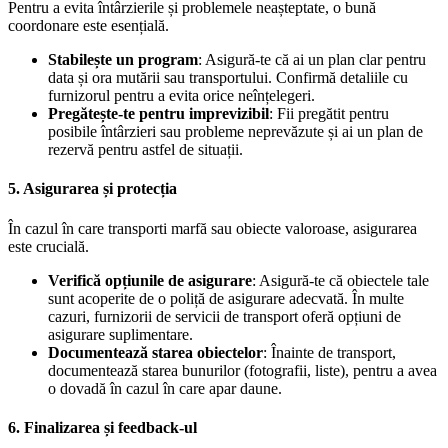
Pentru a evita întârzierile și problemele neașteptate, o bună
coordonare este esențială.
Stabilește un program
: Asigură-te că ai un plan clar pentru
data și ora mutării sau transportului. Confirmă detaliile cu
furnizorul pentru a evita orice neînțelegeri.
Pregătește-te pentru imprevizibil
: Fii pregătit pentru
posibile întârzieri sau probleme neprevăzute și ai un plan de
rezervă pentru astfel de situații.
5.
Asigurarea și protecția
În cazul în care transporti marfă sau obiecte valoroase, asigurarea
este crucială.
Verifică opțiunile de asigurare
: Asigură-te că obiectele tale
sunt acoperite de o poliță de asigurare adecvată. În multe
cazuri, furnizorii de servicii de transport oferă opțiuni de
asigurare suplimentare.
Documentează starea obiectelor
: Înainte de transport,
documentează starea bunurilor (fotografii, liste), pentru a avea
o dovadă în cazul în care apar daune.
6.
Finalizarea și feedback-ul