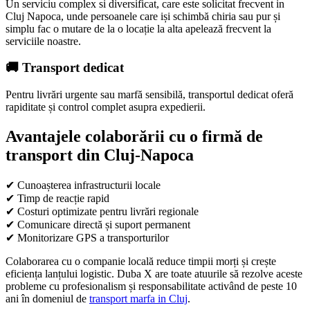
Un serviciu complex si diversificat, care este solicitat frecvent in
Cluj Napoca, unde persoanele care iși schimbă chiria sau pur și
simplu fac o mutare de la o locație la alta apelează frecvent la
serviciile noastre.
🚚 Transport dedicat
Pentru livrări urgente sau marfă sensibilă, transportul dedicat oferă
rapiditate și control complet asupra expedierii.
Avantajele colaborării cu o firmă de
transport din Cluj-Napoca
✔ Cunoașterea infrastructurii locale
✔ Timp de reacție rapid
✔ Costuri optimizate pentru livrări regionale
✔ Comunicare directă și suport permanent
✔ Monitorizare GPS a transporturilor
Colaborarea cu o companie locală reduce timpii morți și crește
eficiența lanțului logistic. Duba X are toate atuurile să rezolve aceste
probleme cu profesionalism și responsabilitate activând de peste 10
ani în domeniul de
transport marfa in Cluj
.