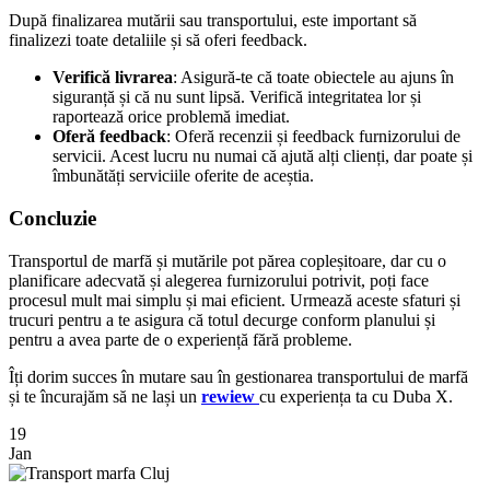
După finalizarea mutării sau transportului, este important să
finalizezi toate detaliile și să oferi feedback.
Verifică livrarea
: Asigură-te că toate obiectele au ajuns în
siguranță și că nu sunt lipsă. Verifică integritatea lor și
raportează orice problemă imediat.
Oferă feedback
: Oferă recenzii și feedback furnizorului de
servicii. Acest lucru nu numai că ajută alți clienți, dar poate și
îmbunătăți serviciile oferite de aceștia.
Concluzie
Transportul de marfă și mutările pot părea copleșitoare, dar cu o
planificare adecvată și alegerea furnizorului potrivit, poți face
procesul mult mai simplu și mai eficient. Urmează aceste sfaturi și
trucuri pentru a te asigura că totul decurge conform planului și
pentru a avea parte de o experiență fără probleme.
Îți dorim succes în mutare sau în gestionarea transportului de marfă
și te încurajăm să ne lași un
rewiew
cu experiența ta cu Duba X.
19
Jan