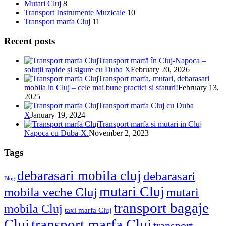
Mutari Cluj
8
Transport Instrumente Muzicale
10
Transport marfa Cluj
11
Recent posts
Transport marfă în Cluj-Napoca –
soluții rapide și sigure cu Duba X
February 20, 2026
Transport marfa, mutari, debarasari
mobila in Cluj – cele mai bune practici si sfaturi!
February 13,
2025
Transport marfa Cluj cu Duba
X
January 19, 2024
Transport marfa si mutari in Cluj
Napoca cu Duba-X.
November 2, 2023
Tags
debarasari mobila cluj
debarasari
Blog
mutari Cluj
mobila veche Cluj
mutari
transport bagaje
mobila Cluj
taxi marfa Cluj
Cluj
transport marfa Cluj
transport