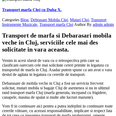
Transport marfa Cluj cu Duba X.
Categories
Blog
,
Debrasare Mobila Cluj
,
Mutari Cluj
,
Transport
Instrumente Muzicale
,
Transport marfa Cluj
Author
By
admin admin
Transport de marfa si Debarasari mobila
veche in Cluj, serviciile cele mai des
solicitate in vara aceasta.
Venim in acest sfarsit de vara cu o retrospectiva prin care sa
clasificam oarecum cele mai solicitate cereri primite in legatura cu
transportul de marfa in Cluj. Asadar putem spune ca am avut o vara
destul de agitata in legatura cu cererile de transport.
Debarasare de mobila veche in Cluj a fost un serviciu frecvent
solicitat, mutari mobila si bagaje Cluj de asemenea si nu in ultimul
rand transport marfa Cluj (marfa generala, incepand cu frigidere,
canapele, masina de spalat si multe alte lucruri marunte).
Vom fi in continuare aici pentru a putea indeplini in continuare toate
cererile viitoare, cu aceeasi responsabilitate, implicare si respect fata
de tot ceea ce inseamna transport de marfa profesionist, omenie