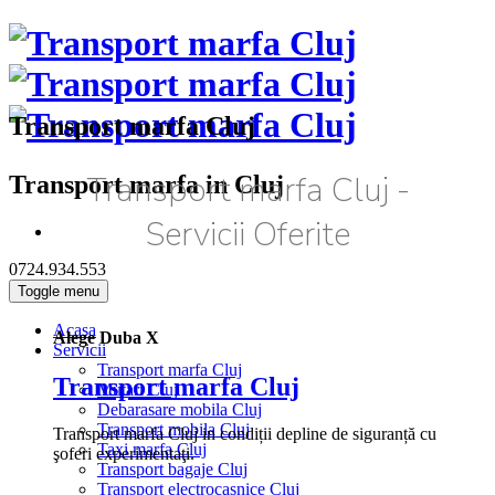
Transport marfa Cluj
Transport marfa Cluj -
Transport marfa in Cluj
Servicii Oferite
0724.934.553
Toggle menu
Acasa
Alege Duba X
Servicii
Transport marfa Cluj
Transport marfa Cluj
Mutari Cluj
Debarasare mobila Cluj
Transport mobila Cluj
Transport marfa Cluj in condiții depline de siguranță cu
Taxi marfa Cluj
şoferi experimentaţi.
Transport bagaje Cluj
Transport electrocasnice Cluj