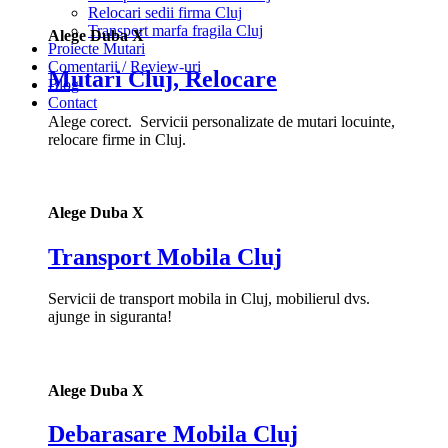
Relocari sedii firma Cluj
Transport marfa fragila Cluj
Alege Duba X
Proiecte Mutari
Comentarii / Review-uri
Mutari Cluj, Relocare
Blog
Contact
Alege corect. Servicii personalizate de mutari locuinte,
relocare firme in Cluj.
Alege Duba X
Transport Mobila Cluj
Servicii de transport mobila in Cluj, mobilierul dvs.
ajunge in siguranta!
Alege Duba X
Debarasare Mobila Cluj