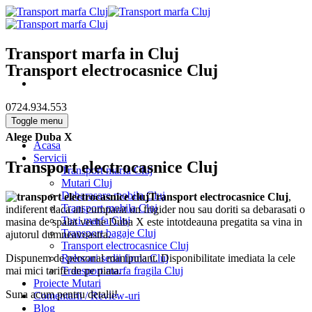
Transport marfa in Cluj
Transport electrocasnice Cluj
0724.934.553
Toggle menu
Alege Duba X
Acasa
Servicii
Transport electrocasnice Cluj
Transport marfa Cluj
Mutari Cluj
Debarasare mobila Cluj
Transport electrocasnice Cluj
,
Transport mobila Cluj
indiferent daca ati cumparat un frigider nou sau doriti sa debarasati o
Taxi marfa Cluj
masina de spalat veche Duba X este intotdeauna pregatita sa vina in
Transport bagaje Cluj
ajutorul dumneavoastra.
Transport electrocasnice Cluj
Relocari sedii firma Cluj
Dispunem de personal manipulant. Disponibilitate imediata la cele
Transport marfa fragila Cluj
mai mici tarife de pe piata.
Proiecte Mutari
Suna acum pentru detalii!
Comentarii / Review-uri
Blog